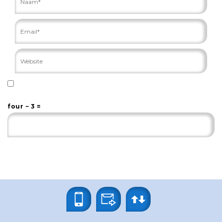
four − 3 =