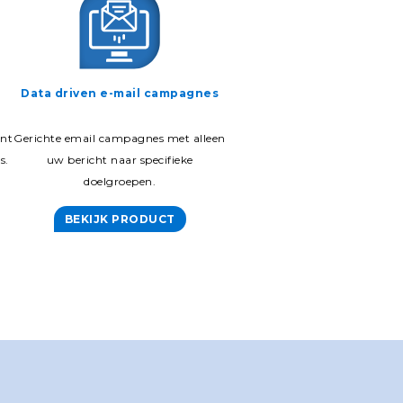
Data driven e-mail campagnes
Reach Your Target
int
Gerichte email campagnes met alleen
Leer aan de hand van onze an
s.
uw bericht naar specifieke
uw klanten kennen en zoek 
doelgroepen.
look-a-likes.
BEKIJK PRODUCT
BEKIJK PRODUCT