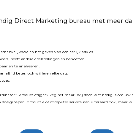
ndig Direct Marketing bureau met meer dan 
afhankelijkheid en het geven van een eerlijk advies.
nders, heeft andere doelstellingen en behoeften.
baar en te analyseren.
n altijd beter, ook wij leren elke dag.
ucces.
dinator? Productietijger? Zeg het maar. Wij doen wat nodig is om uw do
en doelgroepen, productie of computer service kan uiteraard ook, maar wi