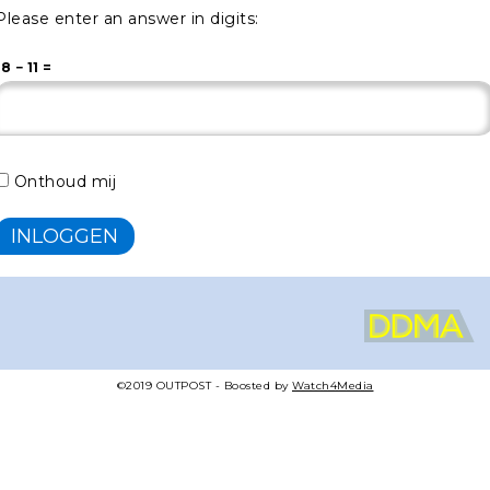
Please enter an answer in digits:
18 − 11 =
Onthoud mij
©2019
OUTPOST
- Boosted by
Watch4Media