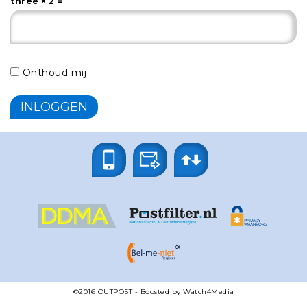
three × 2 =
Onthoud mij
©2016
OUTPOST
- Boosted by
Watch4Media