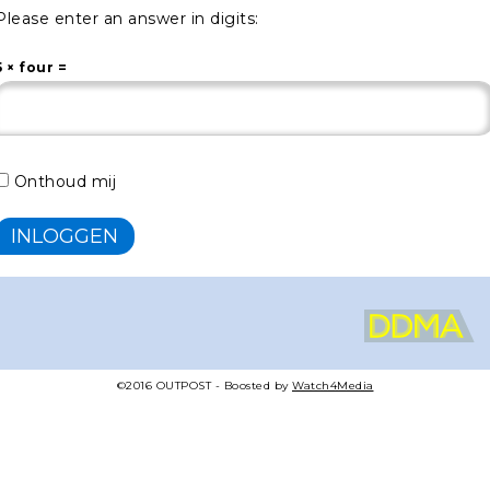
Please enter an answer in digits:
5 × four =
Onthoud mij
©2016
OUTPOST
- Boosted by
Watch4Media