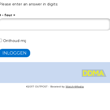
Please enter an answer in digits:
9 − four =
Onthoud mij
©2017
OUTPOST
- Boosted by
Watch4Media