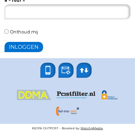
8 − four =
Onthoud mij
©2016
OUTPOST
- Boosted by
Watch4Media