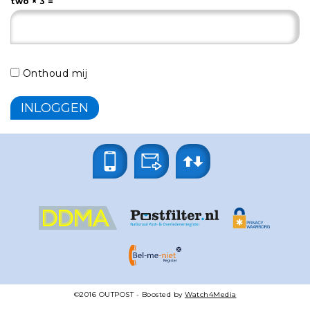
two × 3 =
Onthoud mij
©2016
OUTPOST
- Boosted by
Watch4Media