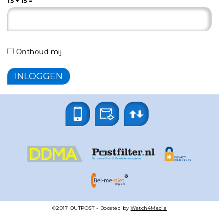
15 + 15 =
Onthoud mij
©2017
OUTPOST
- Boosted by
Watch4Media